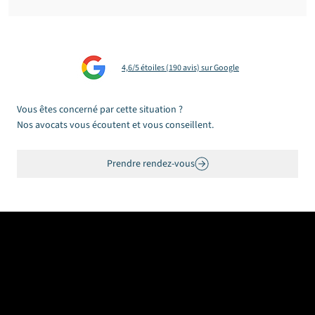
Relaxe pour le gérant d'un garage
automobile poursuivi en tant que siveur
dans une vaste affaire d’escroquerie
4,6/5 étoiles (190 avis) sur Google
Vous êtes concerné par cette situation ?
Nos avocats vous écoutent et vous conseillent.
Prendre rendez-vous