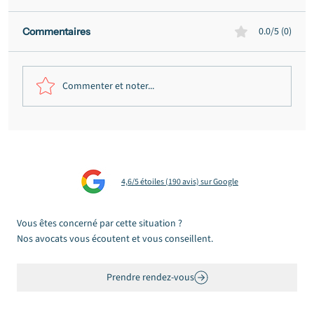
0.0/5 (0)
Commentaires
Commenter et noter...
Fraude présumée au permis de
conduire à Bordeaux : citations
annulées, bande organisée écartée,
4,6/5 étoiles (190 avis) sur Google
période de prévention réduite
Vous êtes concerné par cette situation ?
Nos avocats vous écoutent et vous conseillent.
Prendre rendez-vous