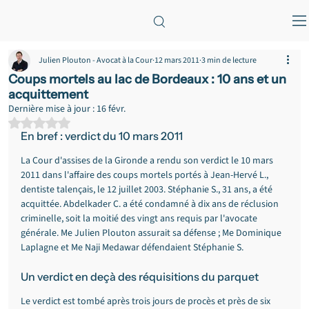
Julien Plouton - Avocat à la Cour
12 mars 2011
3 min de lecture
Coups mortels au lac de Bordeaux : 10 ans et un
acquittement
Dernière mise à jour :
16 févr.
Noté NaN étoiles sur 5.
En bref : verdict du 10 mars 2011
La Cour d'assises de la Gironde a rendu son verdict le 10 mars 
2011 dans l'affaire des coups mortels portés à Jean-Hervé L., 
dentiste talençais, le 12 juillet 2003. Stéphanie S., 31 ans, a été 
acquittée. Abdelkader C. a été condamné à dix ans de réclusion 
criminelle, soit la moitié des vingt ans requis par l'avocate 
générale. Me Julien Plouton assurait sa défense ; Me Dominique 
Laplagne et Me Naji Medawar défendaient Stéphanie S.
Un verdict en deçà des réquisitions du parquet
Le verdict est tombé après trois jours de procès et près de six 