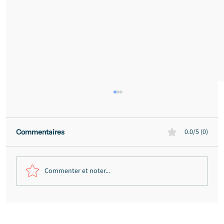
0.0/5 (0)
Commentaires
Commenter et noter...
Grossiste en CBD relaxé à Bordeaux :
trafic de stupéfiants écarté