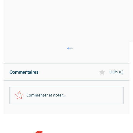
0.0/5 (0)
Commentaires
Commenter et noter...
Indemnisation d'une tétraplégie : ce
qu'elle doit vraiment couvrir (et
pourquoi la première offre est rarement