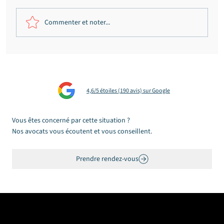
Commenter et noter...
Fraude présumée au permis de
conduire à Bordeaux : citations
annulées, bande organisée écartée,
4,6/5 étoiles (190 avis) sur Google
période de prévention réduite
Vous êtes concerné par cette situation ?
Nos avocats vous écoutent et vous conseillent.
Prendre rendez-vous