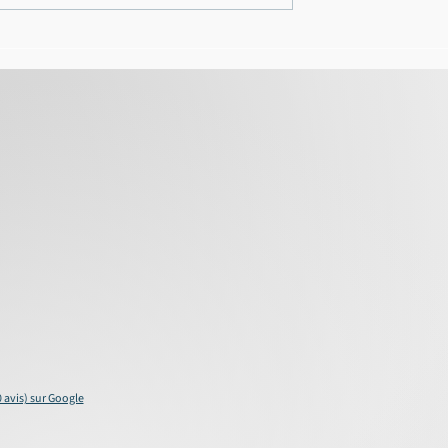
 écarté
témoin assisté pour la
tentative de meurtre en
bande organisée
0 avis) sur Google