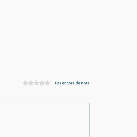
Noté 0 étoile sur 5.
Pas encore de note
n CBD relaxé à
Fusillade aux Aubiers : not
rafic de
client placé sous le statut 