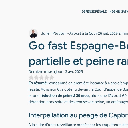
DÉFENSE PÉNALE
INDEMNISATI
Julien Plouton - Avocat à la Cour
26 juil. 2019
2 min
Go fast Espagne-Bo
partielle et peine 
Dernière mise à jour :
3 avr. 2025
Noté NaN étoiles sur 5.
En résumé :
 condamné en première instance à 4 ans d'empr
légale, Monsieur G. a obtenu devant la Cour d'appel de Bo
et une 
réduction de peine à 30 mois
, alors que l'Avocat Gé
détention provisoire et des remises de peine, un aménage
Interpellation au péage de Capbre
À la suite d'une surveillance menée par les enquêteurs depui