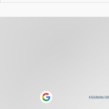
Parquet demandait une
stupéfiants
peine de 6 ans de prison
ferme, notre client est libéré
à l'audience
4,6/5 étoiles (19