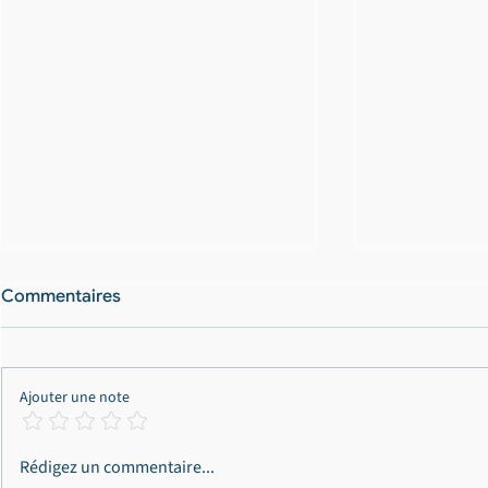
Commentaires
Ajouter une note
Trafic de stupéfiants à
Grossiste e
Rédigez un commentaire...
Bordeaux : alors que le
Bordeaux : t