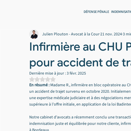
DÉFENSE PÉNALE
INDEMNISATI
Julien Plouton - Avocat à la Cour
21 nov. 2024
3 mi
Infirmière au CHU P
pour accident de tr
Dernière mise à jour :
3 févr. 2025
Noté NaN étoiles sur 5.
En résumé :
 Madame R., infirmière en bloc opératoire au C
un accident de trajet survenu en octobre 2020. Initialemen
une expertise médicale judiciaire et à des négociations mené
supérieure à l'offre initiale, en application de la loi Badinter
Notre cabinet d'avocats a récemment conclu une transact
indemnisation juste et équilibrée pour notre cliente, infirmi
à Bordeaux.