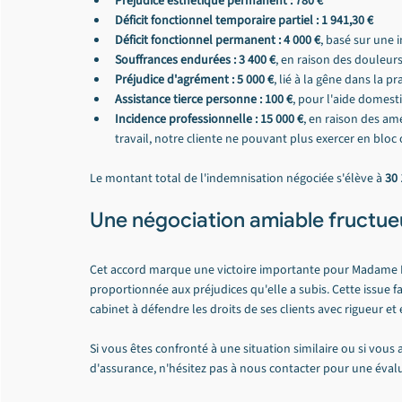
Préjudice esthétique permanent : 780 €
Déficit fonctionnel temporaire partiel : 1 941,30 €
Déficit fonctionnel permanent : 4 000 €
, basé sur une 
Souffrances endurées : 3 400 €
, en raison des douleur
Préjudice d'agrément : 5 000 €
, lié à la gêne dans la p
Assistance tierce personne : 100 €
, pour l'aide domest
Incidence professionnelle : 15 000 €
, en raison des am
travail, notre cliente ne pouvant plus exercer en bloc
Le montant total de l'indemnisation négociée s'élève à 
30 
Une négociation amiable fructueu
Cet accord marque une victoire importante pour Madame R.
proportionnée aux préjudices qu'elle a subis. Cette issue
cabinet à défendre les droits de ses clients avec rigueur et
Si vous êtes confronté à une situation similaire ou si vou
d'assurance, n'hésitez pas à nous contacter pour une évalu