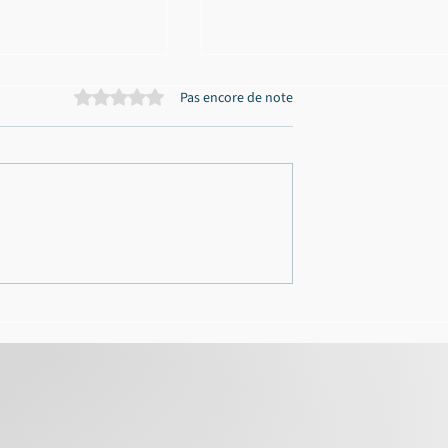
Noté 0 étoile sur 5.
Pas encore de note
on d'une
Échelle de Glasgow :
 ce qu'elle doit
calculateur et explication
uvrir (et
 première offre
 la dernière)