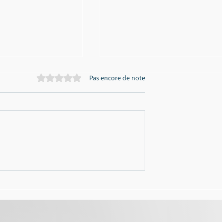
Noté 0 étoile sur 5.
Pas encore de note
ubles et
Traite d'êtres humains dan
commerciales
le vignoble : Me Plouton en
: relaxe totale
défense
arié défendu par