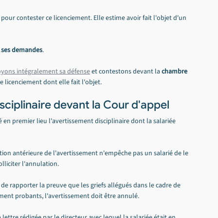
 pour contester ce licenciement. Elle estime avoir fait l'objet d'un 
e ses demandes
.
yons intégralement sa défense
 et contestons devant la 
chambre 
e licenciement dont elle fait l'objet.
sciplinaire devant la Cour d'appel
n premier lieu l'avertissement disciplinaire dont la salariée 
tion antérieure de l'avertissement n'empêche pas un salarié de le 
lliciter l'annulation.
de rapporter la preuve que les griefs allégués dans le cadre de 
ment probants, l'avertissement doit être annulé.
lettre rédigée par le directeur avec lequel la salariée était en 