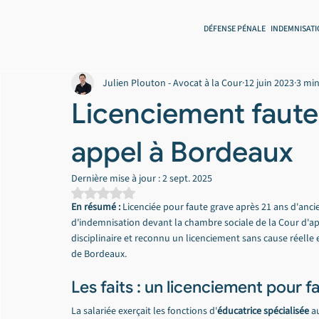
DÉFENSE PÉNALE
INDEMNISATI
Julien Plouton - Avocat à la Cour
12 juin 2023
3 min
Licenciement faute
appel à Bordeaux
Dernière mise à jour :
2 sept. 2025
Noté NaN étoiles sur 5.
En résumé :
 Licenciée pour faute grave après 21 ans d'anci
d'indemnisation devant la chambre sociale de la Cour d'a
disciplinaire et reconnu un licenciement sans cause réelle
de Bordeaux.
Les faits : un licenciement pour 
La salariée exerçait les fonctions d'
éducatrice spécialisée
 a