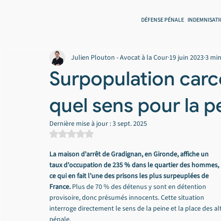
DÉFENSE PÉNALE
INDEMNISATI
Julien Plouton - Avocat à la Cour
19 juin 2023
3 min
Surpopulation carc
quel sens pour la p
Dernière mise à jour :
3 sept. 2025
Noté NaN étoiles sur 5.
La maison d'arrêt de Gradignan, en Gironde, affiche un 
taux d'occupation de 235 % dans le quartier des hommes, 
ce qui en fait l'une des prisons les plus surpeuplées de 
France.
 Plus de 70 % des détenus y sont en détention 
provisoire, donc présumés innocents. Cette situation 
interroge directement le sens de la peine et la place des a
pénale.