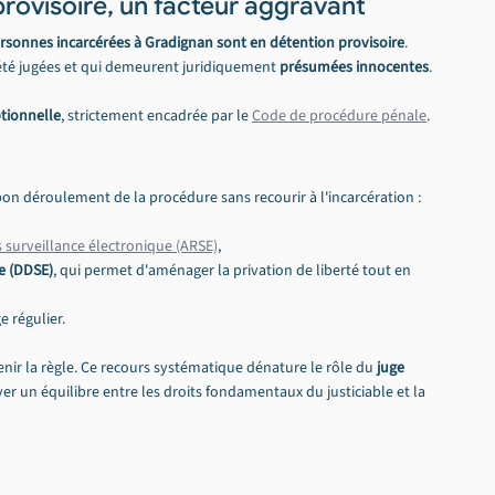
provisoire, un facteur aggravant
rsonnes incarcérées à Gradignan sont en détention provisoire
. 
 été jugées et qui demeurent juridiquement 
présumées innocentes
.
tionnelle
, strictement encadrée par le 
Code de procédure pénale
.
 bon déroulement de la procédure sans recourir à l'incarcération :
s surveillance électronique (ARSE)
,
e (DDSE)
, qui permet d'aménager la privation de liberté tout en 
 régulier.
enir la règle. Ce recours systématique dénature le rôle du 
juge 
ver un équilibre entre les droits fondamentaux du justiciable et la 