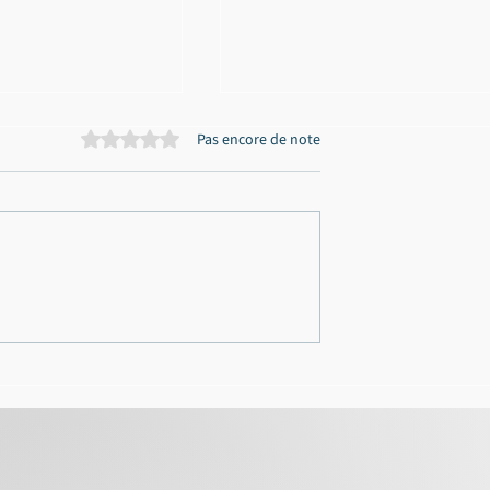
Noté 0 étoile sur 5.
Pas encore de note
sumée au permis
Homicide involontaire
 à Bordeaux :
routier dans les Landes : di
nnulées, bande
huit mois de sursis simple
cartée, période
sans suspension de permis
on réduite
au Tribunal correctionnel d
Mont-de-Marsan