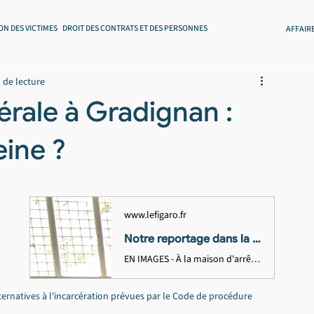
ON DES VICTIMES
DROIT DES CONTRATS ET DES PERSONNES
AFFAIR
 de lecture
érale à Gradignan :
eine ?
www.lefigaro.fr
Notre reportage dans la prison surpeuplée de Bordeaux-Gradignan, où est incarcéré Pierre Palmade
EN IMAGES - À la maison d'arrêt de Bordeaux-Gradignan, où l’humoriste a été écroué ce lundi, le personnel pénitentiaire et les détenus vivent dans l'enfer de la surpopulation carcérale.
lternatives à l'incarcération prévues par le Code de procédure 