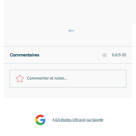
0.0/5 (0)
Commentaires
Commenter et noter...
Fraude présumée au permis de
conduire à Bordeaux : citations
annulées, bande organisée écartée,
4,6/5 étoiles (190 avis) sur Google
période de prévention réduite