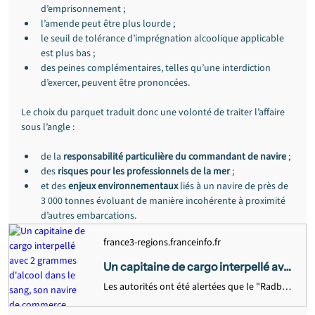
d’emprisonnement ;
l’amende peut être plus lourde ;
le seuil de tolérance d’imprégnation alcoolique applicable 
est plus bas ;
des peines complémentaires, telles qu’une interdiction 
d’exercer, peuvent être prononcées.
Le choix du parquet traduit donc une volonté de traiter l’affaire 
sous l’angle :
de la 
responsabilité particulière du commandant de navire
 ;
des 
risques pour les professionnels de la mer
 ;
et des 
enjeux environnementaux
 liés à un navire de près de 
3 000 tonnes évoluant de manière incohérente à proximité 
d’autres embarcations.
france3-regions.franceinfo.fr
Un capitaine de cargo interpellé avec 2 grammes d'alcool dans le sang, son navire de commerce s'approchait dangereusement d'autres bateaux de pêche
Les autorités ont été alertées que le "Radbod", appartenant à une société allemande, divaguait au large des Landes. Les gendarmes maritimes ont interpellé le capitaine ayant la double nationalité russe et ukrainienne au port...