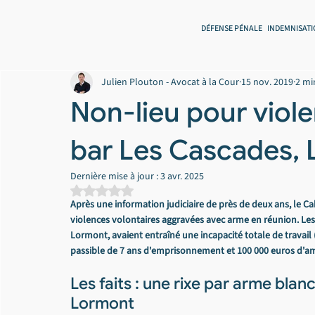
DÉFENSE PÉNALE
INDEMNISATI
Julien Plouton - Avocat à la Cour
15 nov. 2019
2 mi
Non-lieu pour viol
bar Les Cascades,
Dernière mise à jour :
3 avr. 2025
Noté NaN étoiles sur 5.
Après une information judiciaire de près de deux ans, le C
violences volontaires aggravées avec arme en réunion. Les
Lormont, avaient entraîné une incapacité totale de travail (
passible de 7 ans d'emprisonnement et 100 000 euros d'a
Les faits : une rixe par arme bla
Lormont