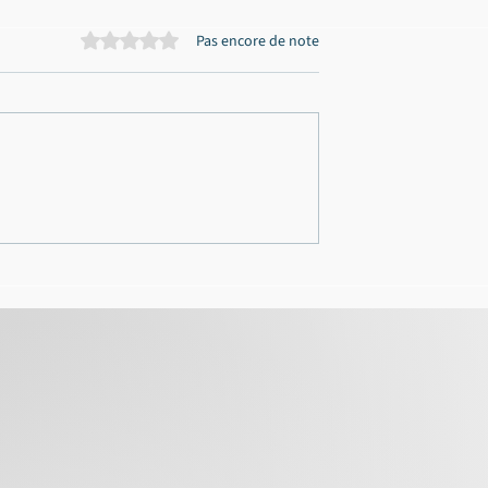
Noté 0 étoile sur 5.
Pas encore de note
volontaire
Relaxe pour le gérant d'un
 les Landes : dix-
garage automobile poursui
 sursis simple
en tant que siveur dans un
sion de permis
vaste affaire d’escroquerie
correctionnel de
arsan