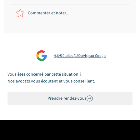
Commenter et noter...
Fraude présumée au permis de
conduire à Bordeaux : citations
annulées, bande organisée écartée,
4,6/5 étoiles (190 avis) sur Google
période de prévention réduite
Vous êtes concerné par cette situation ?
Nos avocats vous écoutent et vous conseillent.
Prendre rendez-vous