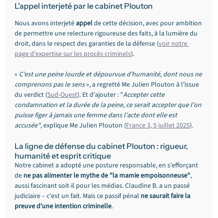
L'appel interjeté par le cabinet Plouton
Nous avons interjeté 
appel
 de cette décision, avec pour ambition 
de permettre une relecture rigoureuse des faits, à la lumière du 
droit, dans le respect des garanties de la défense (
voir notre 
page d'expertise sur les procès criminels
).
« 
C'est une peine lourde et dépourvue d'humanité, dont nous ne 
comprenons pas le sens
 », a regretté Me Julien Plouton à l'issue 
du verdict (
Sud-Ouest
). Et d'ajouter : "
Accepter cette 
condamnation et la durée de la peine, ce serait accepter que l'on 
puisse figer à jamais une femme dans l'acte dont elle est 
accusée"
, explique Me Julien Plouton (
France 3, 5 juillet 2025
).
La ligne de défense du cabinet Plouton : rigueur, 
humanité et esprit critique
Notre cabinet a adopté une posture responsable, en s'efforçant 
de 
ne pas alimenter le mythe de "la mamie empoisonneuse"
, 
aussi fascinant soit-il pour les médias. Claudine B. a un passé 
judiciaire – c'est un fait. Mais ce passif pénal 
ne saurait faire la 
preuve d'une intention criminelle
.