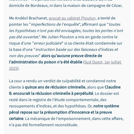
domicile de Bordeaux, ni dans la maison de campagne de Cézac.
Me Andéol Brachanet, 
avocat au cabinet Plouton,
 a tenté de 
pointer les "
imperfections de l'enquête
", affirmant que "
toutes 
les hypothèses n'ont pas été envisagées, toutes les portes n'ont 
pas été ouverte
s". Me Julien Plouton a mis en garde contre le 
risque d'une "
erreur judiciaire
" si sa cliente était condamnée sur 
la base d'une "
instruction basée sur des faisceaux d'indices et 
non des preuves
" 
alors qu'aucune preuve directe de 
l'administration du poison n'a été établie
 (
Sud Ouest, 1er juillet 
2025
).
La cour a rendu un verdict de culpabilité et condamné notre 
cliente à 
quinze ans de réclusion criminelle
, alors que 
Claudine 
B. encourait la réclusion criminelle à perpétuité
. Le dossier est 
resté dans le registre de l'étude comportementale, des 
recoupements d'indices, et des hypothèses. Or, 
notre système 
pénal repose sur la présomption d'innocence et la preuve 
certaine
. La mécanique de l'empoisonnement, dans cette affaire, 
n'a pas été formellement reconstituée.