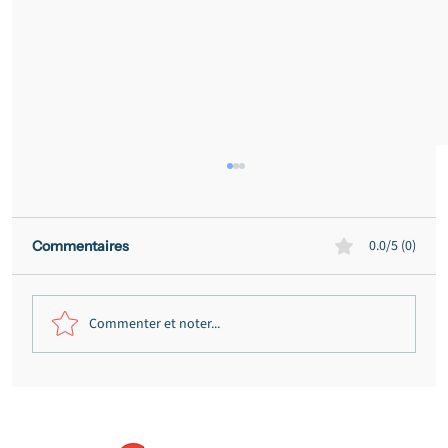
0.0/5 (0)
Commentaires
Commenter et noter...
Fraude présumée au permis de
conduire à Bordeaux : citations
annulées, bande organisée écartée,