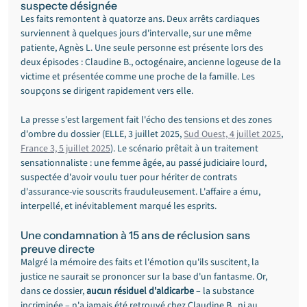
suspecte désignée
Les faits remontent à quatorze ans. Deux arrêts cardiaques 
surviennent à quelques jours d'intervalle, sur une même 
patiente, Agnès L. Une seule personne est présente lors des 
deux épisodes : Claudine B., octogénaire, ancienne logeuse de la 
victime et présentée comme une proche de la famille. Les 
soupçons se dirigent rapidement vers elle.
La presse s'est largement fait l'écho des tensions et des zones 
d'ombre du dossier (ELLE, 3 juillet 2025, 
Sud Ouest, 4 juillet 2025
, 
France 3, 5 juillet 2025
). Le scénario prêtait à un traitement 
sensationnaliste : une femme âgée, au passé judiciaire lourd, 
suspectée d'avoir voulu tuer pour hériter de contrats 
d'assurance-vie souscrits frauduleusement. L'affaire a ému, 
interpellé, et inévitablement marqué les esprits.
Une condamnation à 15 ans de réclusion sans 
preuve directe
Malgré la mémoire des faits et l'émotion qu'ils suscitent, la 
justice ne saurait se prononcer sur la base d'un fantasme. Or, 
dans ce dossier, 
aucun résiduel d'aldicarbe
 – la substance 
incriminée – n'a jamais été retrouvé chez Claudine B., ni au 