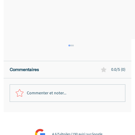
0.0/5 (0)
Commentaires
Commenter et noter...
Indemnisation d'une tétraplégie : ce
qu'elle doit vraiment couvrir (et
pourquoi la première offre est rarement
4,6/5 étoiles (190 avis) sur Google