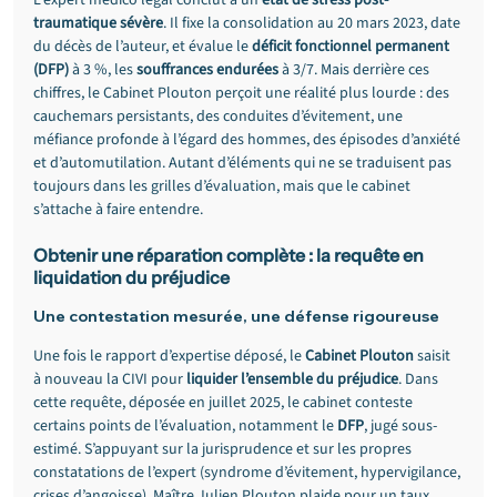
L'expert médico légal conclut à un 
état de stress post-
traumatique sévère
. Il fixe la consolidation au 20 mars 2023, date 
du décès de l’auteur, et évalue le 
déficit fonctionnel permanent 
(DFP)
 à 3 %, les 
souffrances endurées
 à 3/7. Mais derrière ces 
chiffres, le Cabinet Plouton perçoit une réalité plus lourde : des 
cauchemars persistants, des conduites d’évitement, une 
méfiance profonde à l’égard des hommes, des épisodes d’anxiété 
et d’automutilation. Autant d’éléments qui ne se traduisent pas 
toujours dans les grilles d’évaluation, mais que le cabinet 
s’attache à faire entendre.
Obtenir une réparation complète : la requête en 
liquidation du préjudice
Une contestation mesurée, une défense rigoureuse
Une fois le rapport d’expertise déposé, le 
Cabinet Plouton
 saisit 
à nouveau la CIVI pour 
liquider l’ensemble du préjudice
. Dans 
cette requête, déposée en juillet 2025, le cabinet conteste 
certains points de l’évaluation, notamment le 
DFP
, jugé sous-
estimé. S’appuyant sur la jurisprudence et sur les propres 
constatations de l’expert (syndrome d’évitement, hypervigilance, 
crises d’angoisse), Maître Julien Plouton plaide pour un taux 