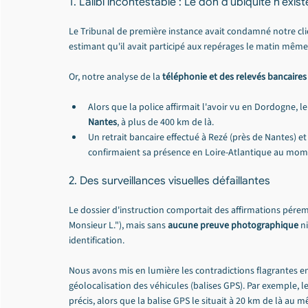
1. L'alibi incontestable : Le don d'ubiquité n'exis
Le Tribunal de première instance avait condamné notre cli
estimant qu'il avait participé aux repérages le matin même
Or, notre analyse de la 
téléphonie et des relevés bancaires
Alors que la police affirmait l'avoir vu en Dordogne, l
Nantes
, à plus de 400 km de là.
Un retrait bancaire effectué à Rezé (près de Nantes) et 
confirmaient sa présence en Loire-Atlantique au moment
2. Des surveillances visuelles défaillantes
Le dossier d'instruction comportait des affirmations pér
Monsieur L."), mais sans 
aucune preuve photographique
 n
identification.
Nous avons mis en lumière les contradictions flagrantes en
géolocalisation des véhicules (balises GPS). Par exemple, l
précis, alors que la balise GPS le situait à 20 km de là au 