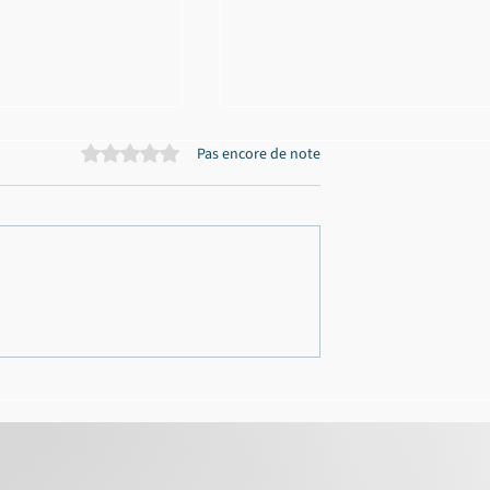
Noté 0 étoile sur 5.
Pas encore de note
volontaire
Relaxe pour le gérant d'un
 les Landes : dix-
garage automobile poursui
 sursis simple
en tant que siveur dans un
sion de permis
vaste affaire d’escroquerie
correctionnel de
arsan