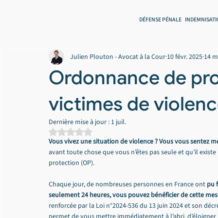
DÉFENSE PÉNALE
INDEMNISATI
Julien Plouton - Avocat à la Cour
10 févr. 2025
14 m
Ordonnance de prot
victimes de violen
Dernière mise à jour :
1 juil.
Noté NaN étoiles sur 5.
Vous vivez une situation de violence ? Vous vous sentez 
avant toute chose que vous n’êtes pas seule et qu’il exist
protection (OP).
Chaque jour, de nombreuses personnes en France ont 
pu 
seulement 24 heures, vous pouvez bénéficier de cette mesur
renforcée par la Loi n°2024-536 du 13 juin 2024 et son décr
permet de vous mettre immédiatement à l’abri, d’éloigner l