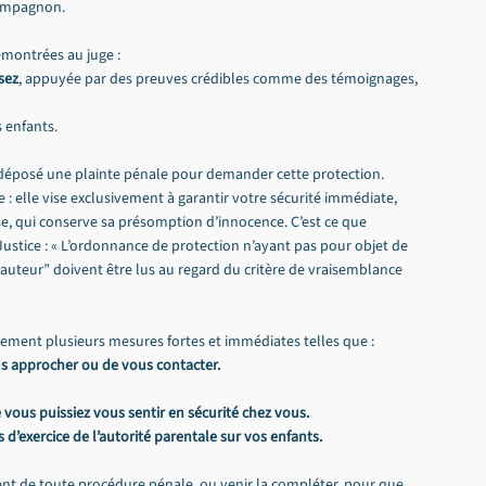
compagnon.
émontrées au juge :
sez
, appuyée par des preuves crédibles comme des témoignages, 
 enfants.
déposé une plainte pénale pour demander cette protection. 
 elle vise exclusivement à garantir votre sécurité immédiate, 
se, qui conserve sa présomption d’innocence. C’est ce que 
Justice : « L’ordonnance de protection n’ayant pas pour objet de 
“auteur” doivent être lus au regard du critère de vraisemblance 
ment plusieurs mesures fortes et immédiates telles que :
ous approcher ou de vous contacter.
 vous puissiez vous sentir en sécurité chez vous.
 d’exercice de l’autorité parentale sur vos enfants.
 de toute procédure pénale, ou venir la compléter, pour que 