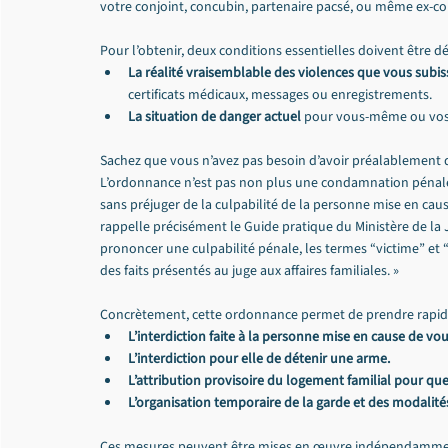
votre conjoint, concubin, partenaire pacsé, ou même ex-
Pour l’obtenir, deux conditions essentielles doivent être d
La réalité vraisemblable des violences que vous subis
certificats médicaux, messages ou enregistrements.
La situation de danger actuel
 pour vous-même ou vos
Sachez que vous n’avez pas besoin d’avoir préalablement 
L’ordonnance n’est pas non plus une condamnation pénale :
sans préjuger de la culpabilité de la personne mise en cau
rappelle précisément le Guide pratique du Ministère de la 
prononcer une culpabilité pénale, les termes “victime” et 
des faits présentés au juge aux affaires familiales. »
Concrètement, cette ordonnance permet de prendre rapide
L’interdiction faite à la personne mise en cause de v
L’interdiction pour elle de détenir une arme.
L’attribution provisoire du logement familial pour que
L’organisation temporaire de la garde et des modalités
Ces mesures peuvent être mises en œuvre indépendamment