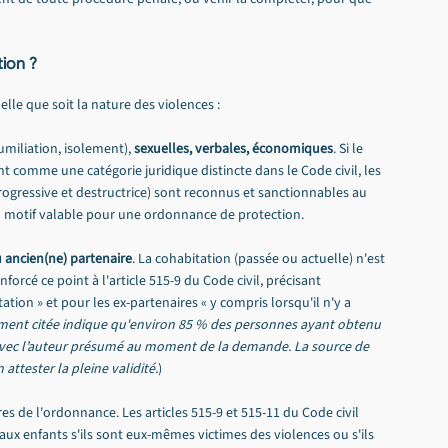
ion ?
le que soit la nature des violences :
miliation, isolement), 
sexuelles, verbales, économiques
. Si le 
nt comme une catégorie juridique distincte dans le Code civil, les 
gressive et destructrice) sont reconnus et sanctionnables au 
un motif valable pour une ordonnance de protection.
u ancien(ne) partenaire
. La cohabitation (passée ou actuelle) n'est 
nforcé ce point à l'article 515-9 du Code civil, précisant 
tation » et pour les ex-partenaires « y compris lorsqu'il n'y a 
ment citée indique qu'environ 85 % des personnes ayant obtenu 
avec l’auteur présumé au moment de la demande. La source de 
attester la pleine validité.
)
es de l'ordonnance. Les articles 515-9 et 515-11 du Code civil 
ux enfants s'ils sont eux-mêmes victimes des violences ou s'ils 