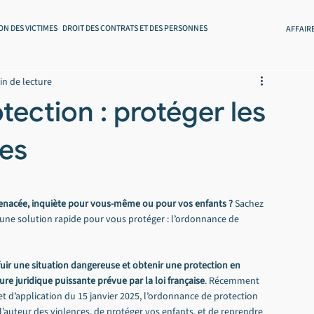
ON DES VICTIMES
DROIT DES CONTRATS ET DES PERSONNES
AFFAIR
in de lecture
ection : protéger les
ces
menacée, inquiète pour vous-même ou pour vos enfants ?
 Sachez 
e une solution rapide pour vous protéger : l’ordonnance de 
fuir une situation dangereuse et obtenir une protection en 
e juridique puissante prévue par la loi française
. Récemment 
et d’application du 15 janvier 2025, l’ordonnance de protection 
’auteur des violences, de protéger vos enfants, et de reprendre 