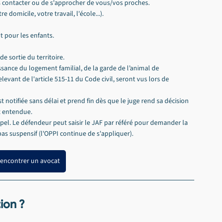
us contacter ou de s'approcher de vous/vos proches.
e domicile, votre travail, l'école...).
t pour les enfants.
e sortie du territoire.
issance du logement familial, de la garde de l’animal de 
evant de l'article 515-11 du Code civil, seront vus lors de 
notifiée sans délai et prend fin dès que le juge rend sa décision 
z entendue.
appel. Le défendeur peut saisir le JAF par référé pour demander la 
pas suspensif (l'OPPI continue de s'appliquer).
rencontrer un avocat
on ? 