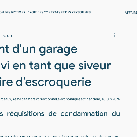
ON DES VICTIMES
DROIT DES CONTRATS ET DES PERSONNES
AFFAIR
 lecture
nt d'un garage
i en tant que siveur
ire d’escroquerie
ordeaux, 4eme chambre correctionnelle économique et financière, 18 juin 2026
 réquisitions de condamnation du 
endu sa décision dans une 
affaire d’escroquerie
 de grande ampleur 