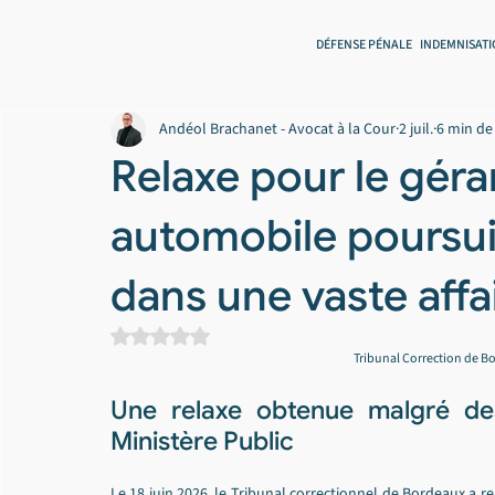
DÉFENSE PÉNALE
INDEMNISATI
Andéol Brachanet - Avocat à la Cour
2 juil.
6 min de
Relaxe pour le géra
automobile poursuiv
dans une vaste affa
Noté NaN étoiles sur 5.
Tribunal Correction de B
Une relaxe obtenue malgré des
Ministère Public
Le 18 juin 2026, le Tribunal correctionnel de Bordeaux a r