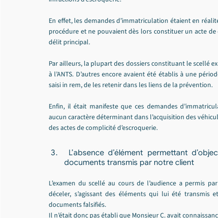
En effet, les demandes d’immatriculation étaient en réalit
procédure et ne pouvaient dès lors constituer un acte de 
délit principal.
Par ailleurs, la plupart des dossiers constituant le scellé ex
à l’ANTS. D’autres encore avaient été établis à une pério
saisi in rem, de les retenir dans les liens de la prévention.
Enfin, il était manifeste que ces demandes d’immatricula
aucun caractère déterminant dans l’acquisition des véhicul
des actes de complicité d’escroquerie.
 L’absence d’élément permettant d’objectiver la connaissance du caractère frauduleux des 
documents transmis par notre client
L’examen du scellé au cours de l’audience a permis par
déceler, s’agissant des éléments qui lui été transmis et
documents falsifiés.
Il n’était donc pas établi que Monsieur C. avait connaissan