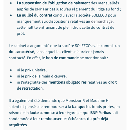
La suspension de l'obligation de paiement
 des mensualités 
auprès de BNP Paribas jusqu'au règlement du litige au fond ;
La nullité du contrat
 conclu avec la société SOLEECO pour 
manquement aux dispositions relatives au 
démarchage
, 
cette nullité entraînant de plein droit celle du contrat de 
prêt.
Le cabinet a argumenté que la société SOLEECO avait commis un 
dol caractérisé
, sans lequel les clients n'auraient jamais 
contracté. En effet, le 
bon de commande
 ne mentionnait :
ni le prix unitaire,
ni le prix de la main d'œuvre,
ni l'intégralité des 
mentions obligatoires
 relatives au 
droit 
de rétractation
.
Il a également été demandé que Monsieur P. et Madame H. 
soient dispensés de rembourser à la 
banque
 les fonds prêtés, en 
raison de la 
faute commise
 à leur égard, et que 
BNP Paribas
 soit 
condamnée à leur 
rembourser les échéances du prêt déjà 
acquittées
.