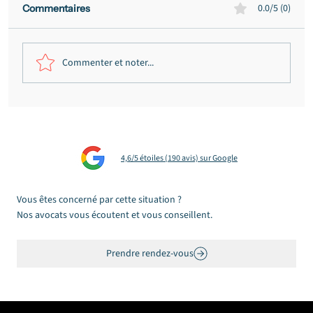
0.0/5 (0)
Commentaires
Commenter et noter...
Victime d'une arnaque en ligne :
nommer l'escroquerie, agir, faire valoir
vos droits
4,6/5 étoiles (190 avis) sur Google
Vous êtes concerné par cette situation ?
Nos avocats vous écoutent et vous conseillent.
Prendre rendez-vous