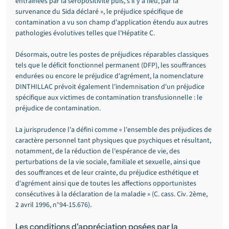
entraînées par la séropositivité puis, s'il y a lieu, par la 
survenance du Sida déclaré », le préjudice spécifique de 
contamination a vu son champ d'application étendu aux autres 
pathologies évolutives telles que l'Hépatite C.
Désormais, outre les postes de préjudices réparables classiques 
tels que le déficit fonctionnel permanent (DFP), les souffrances 
endurées ou encore le préjudice d'agrément, la nomenclature 
DINTHILLAC prévoit également l'indemnisation d'un préjudice 
spécifique aux victimes de contamination transfusionnelle : le 
préjudice de contamination.
La jurisprudence l'a défini comme « l'ensemble des préjudices de 
caractère personnel tant physiques que psychiques et résultant, 
notamment, de la réduction de l'espérance de vie, des 
perturbations de la vie sociale, familiale et sexuelle, ainsi que 
des souffrances et de leur crainte, du préjudice esthétique et 
d'agrément ainsi que de toutes les affections opportunistes 
consécutives à la déclaration de la maladie » (C. cass. Civ. 2ème, 
2 avril 1996, n°94-15.676).
Les conditions d'appréciation posées par la 