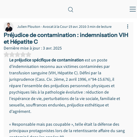
Julien Plouton - Avocat à la Cour
19 avr. 2016
3 min de lecture
Préjudice de contamination : indemnisation VIH
et Hépatite C
Dernière mise à jour :
3 avr. 2025
Noté NaN étoiles sur 5.
Le préjudice spécifique de contamination
 est un poste 
d'indemnisation reconnu aux victimes contaminées par 
transfusion sanguine (VIH, Hépatite C). Défini par la 
jurisprudence (Cass. Civ. 2ème, 2 avril 1996, n°94-15.676), il 
répare l'ensemble des préjudices personnels physiques et 
psychiques liés à la pathologie évolutive : réduction de 
l'espérance de vie, perturbations de la vie sociale, familiale et 
sexuelle, souffrances endurées, préjudice esthétique et 
d'agrément.
« Responsable mais pas coupable », telle était la défense des 
principaux protagonistes lors de la retentissante affaire du sang 