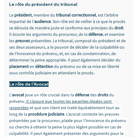
Le rôle du président du tribunal
Le 
président
, membre du 
tribunal correctionnel
, est l’arbitre 
impartial de l’
audience
. Son rôle est de veiller à ce que le procès 
se déroule de manière juste et conforme aux principes du 
droit
. 
Il écoute les arguments du procureur, de la 
défense
, et examine 
les 
preuves
 présentées. Le tribunal, composé du président et de 
ses deux assesseurs, a le pouvoir de décider de la culpabilité ou 
de l’innocence du prévenu, et, en cas de condamnation, de 
déterminer la peine appropriée. Il peut également décider du 
placement
 en 
détention
 du prévenu ou de sa mise en liberté 
sous contrôle judiciaire en attendant le procès.
Le rôle de l’Avocat
L’
avocat
 joue un rôle crucial dans la 
défense
 des 
droits
 du 
prévenu.
 Il s’assure que toutes les garanties légales sont 
respectées
 et que son client est traité équitablement tout au 
long de la 
procédure judiciaire
. L’avocat conteste les preuves 
présentées par le procureur, plaide pour l’innocence du prévenu 
ou cherche à obtenir la peine la plus légère possible en cas de 
culpabilité. Il peut également présenter des arguments pour le 