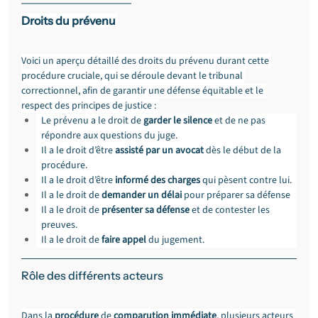
Droits du prévenu 
Voici un aperçu détaillé des droits du prévenu durant cette 
procédure cruciale, qui se déroule devant le tribunal 
correctionnel, afin de garantir une défense équitable et le 
respect des principes de justice : 
Le prévenu a le droit de 
garder le silence
 et de ne pas 
répondre aux questions du juge.
Il a le droit d’être 
assisté par un avocat
 dès le début de la 
procédure.
Il a le droit d’être 
informé des charges
 qui pèsent contre lui.
Il a le droit de 
demander un délai
 pour préparer sa défense
Il a le droit de 
présenter sa défense
 et de contester les 
preuves.
Il a le droit de 
faire appel
 du jugement.
Rôle des différents acteurs 
Dans la 
procédure
 de 
comparution immédiate
, plusieurs acteurs 