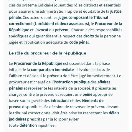
clés du système judiciaire jouent des rôles distincts et essentiels 
pour assurer une administration rapide et équitable de la 
justice 
pénale
. Ces acteurs sont les 
juges composant le Tribunal 
correctionnel (1 président et deux assesseurs)
, le 
Procureur de la 
République
 et l’
avocat
 du 
prévenu
. Chacun a des responsabilités 
spécifiques qui garantissent le respect des 
droits
 de la personne 
jugée et l’application adéquate du 
code pénal
.
Le rôle du procureur de la république
Le 
Procureur de la République
 est essentiel dans la phase 
initiale de la 
comparution immédiate
. Il évalue les 
faits
 de 
l’
affaire
 et décide si le 
prévenu
 doit être jugé immédiatement. Le 
procureur est chargé de l’
instruction publique
 des 
affaires 
pénales
 et représente les intérêts de la société. Il présente les 
charges contre le prévenu et requiert une 
peine
 appropriée 
basée sur la gravité des 
infractions
 et des 
éléments de 
preuve
 disponibles. Sa décision de renvoyer le prévenu devant 
le tribunal correctionnel doit être prise en respectant les 
délais 
judiciaires
 prescrits par la loi pour éviter 
toute 
détention
 injustifiée.