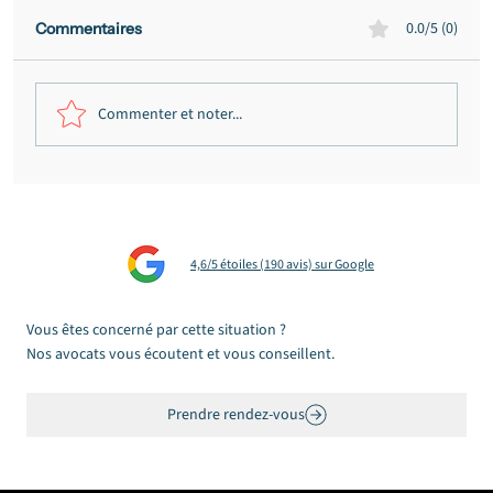
0.0/5 (0)
Commentaires
Commenter et noter...
Sinistre habitation : vos recours quand
l'assureur refuse, traîne ou sous-
indemnise
4,6/5 étoiles (190 avis) sur Google
Vous êtes concerné par cette situation ?
Nos avocats vous écoutent et vous conseillent.
Prendre rendez-vous