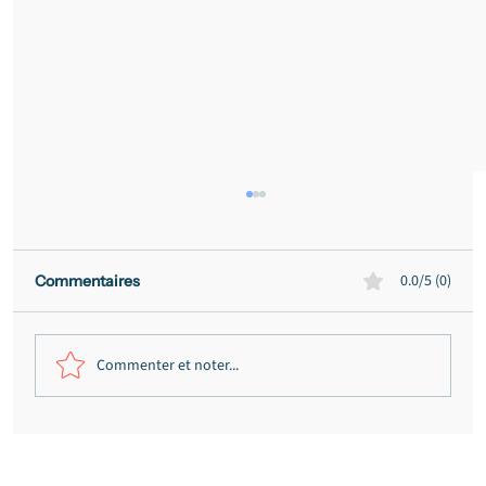
0.0/5 (0)
Commentaires
Commenter et noter...
Sinistre habitation : vos recours quand
l'assureur refuse, traîne ou sous-