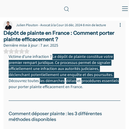
Julien Plouton - Avocat à la Cour
16 déc. 2024
8 min de lecture
Dépôt de plainte en France : Comment porter
plainte efficacement ?
Dernière mise à jour :
7 avr. 2025
Noté NaN étoiles sur 5.
Victime d'une infraction ? 
Le dépôt de plainte constitue votre 
premier rempart juridique. Ce processus permet de signaler 
officiellement une infraction aux autorités judiciaires, 
déclenchant potentiellement une enquête et des poursuites. 
Découvrez toutes 
les démarches
, 
délais
 et 
procédures essentiels
pour porter plainte efficacement en France.
Comment déposer plainte : les 3 différentes 
méthodes disponibles