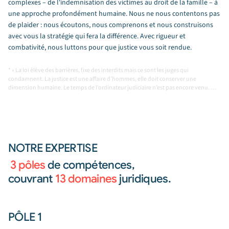
complexes – de l'indemnisation des victimes au droit de la famille – à
une approche profondément humaine. Nous ne nous contentons pas
de plaider : nous écoutons, nous comprenons et nous construisons
avec vous la stratégie qui fera la différence. Avec rigueur et
combativité, nous luttons pour que justice vous soit rendue.
* « La loi élève des barrières, fixe des interdits mais ce sont les juges qui 
condamnent. La justice est une affaire d’hommes, elle doit conserver une 
dimension humaine. Le temps de l’ordinateur judiciaire n’est pas encore venu. 
Lorsque l’équilibre n’est plus respecté, le rôle de l’avocat consiste à tenter de 
réduire la marge d’erreurs. il est souvent seul, décrié, incompris. C’est une tache 
ingrate qui ne va pas sans problème de conscience, sans remise en question 
permanente, un métier d’angoisse. Pourtant, de toutes ses forces, de tout son 
talent, par tous les moyens légaux, l’avocat doit lutter, même sans espoir, pour 
faire disparaitre le sentiment d’injustice »

NOTRE EXPERTISE
« Un certain sentiment d’injustice » Jean Louis PELLETIER
3 pôles
de compétences,
couvrant
13 domaines
juridiques.
PÔLE 1