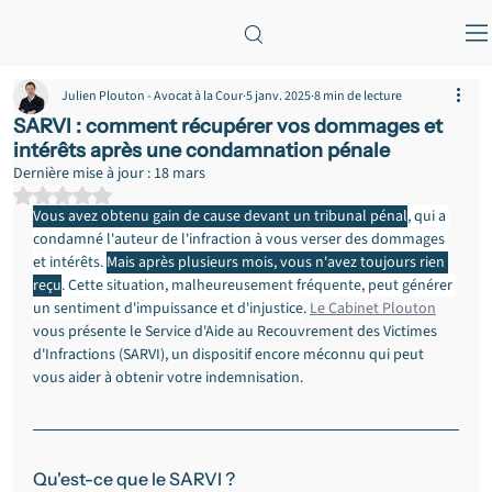
Julien Plouton - Avocat à la Cour
5 janv. 2025
8 min de lecture
SARVI : comment récupérer vos dommages et
intérêts après une condamnation pénale
Dernière mise à jour :
18 mars
Noté NaN étoiles sur 5.
Vous avez obtenu gain de cause devant un tribunal pénal
, qui a 
condamné l'auteur de l'infraction à vous verser des dommages 
et intérêts. 
Mais après plusieurs mois, vous n'avez toujours rien 
reçu
. Cette situation, malheureusement fréquente, peut générer 
un sentiment d'impuissance et d'injustice
. 
Le Cabinet Plouton
vous présente le Service d'Aide au Recouvrement des Victimes 
d'Infractions (SARVI), un dispositif encore méconnu qui peut 
vous aider à obtenir votre indemnisation.
Qu'est-ce que le SARVI ?