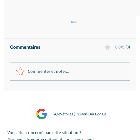
0.0/5 (0)
Commentaires
Commenter et noter...
Sinistre habitation : vos recours quand
l'assureur refuse, traîne ou sous-
indemnise
4,6/5 étoiles (190 avis) sur Google
Vous êtes concerné par cette situation ?
Nos avocats vous écoutent et vous conseillent.