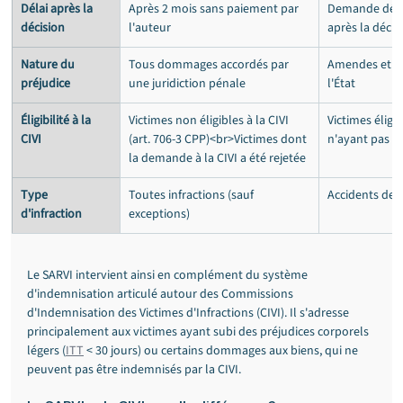
Délai après la 
Après 2 mois sans paiement par 
Demande dépo
décision
l'auteur
après la décis
Nature du 
Tous dommages accordés par 
Amendes et fra
préjudice
une juridiction pénale
l'État
Éligibilité à la 
Victimes non éligibles à la CIVI 
Victimes éligib
CIVI
(art. 706-3 CPP)<br>Victimes dont 
n'ayant pas f
la demande à la CIVI a été rejetée
Type 
Toutes infractions (sauf 
Accidents de l
d'infraction
exceptions)
Le SARVI intervient ainsi en complément du système 
d'indemnisation articulé autour des Commissions 
d'Indemnisation des Victimes d'Infractions (CIVI). Il s'adresse 
principalement aux victimes ayant subi des préjudices corporels 
légers (
ITT
 < 30 jours) ou certains dommages aux biens, qui ne 
peuvent pas être indemnisés par la CIVI.