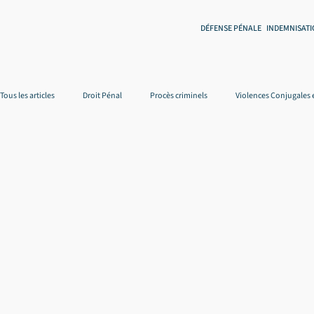
DÉFENSE PÉNALE
INDEMNISATI
Tous les articles
Droit Pénal
Procès criminels
Violences Conjugales 
Droit et accidents du travail
Accidents de la vie courante
Droit des