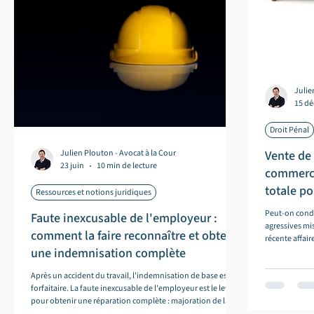
Julie
15 dé
Droit Pénal
Julien Plouton - Avocat à la Cour
Vente de
23 juin
10 min de lecture
commerci
totale po
Ressources et notions juridiques
cabinet
Peut-on cond
Faute inexcusable de l'employeur :
agressives mi
comment la faire reconnaître et obtenir
récente affai
une indemnisation complète
Cabinet Plout
démontrant l'
Après un accident du travail, l'indemnisation de base est
son encontre.
forfaitaire. La faute inexcusable de l'employeur est le levier
pour obtenir une réparation complète : majoration de la
rente et préjudices personnels.