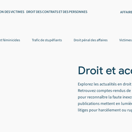
ON DES VICTIMES
DROIT DES CONTRATS ET DES PERSONNES
AFFAIR
et féminicides
Trafic de stupéfiants
Droit pénal des affaires
Victimes
 assurances
Défense des consommateurs
Droit de la famille
Ressourc
Droit et ac
Explorez les actualités en droi
Retrouvez comptes-rendus de pr
pour reconnaître la faute ine
publications mettent en lumièr
litiges pour harcèlement ou ru