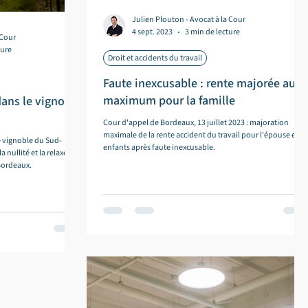
Julien Plouton - Avocat à la Cour
4 sept. 2023
3 min de lecture
 Cour
ture
Droit et accidents du travail
Faute inexcusable : rente majorée au
maximum pour la famille
dans le vignoble
Cour d'appel de Bordeaux, 13 juillet 2023 : majoration
maximale de la rente accident du travail pour l'épouse et le
e vignoble du Sud-
enfants après faute inexcusable.
 nullité et la relaxe
Bordeaux.