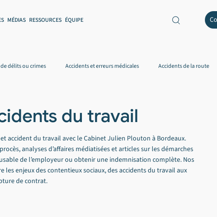
Co
ES
MÉDIAS
RESSOURCES
ÉQUIPE
 de délits ou crimes
Accidents et erreurs médicales
Accidents de la route
es et notions juridiques
Médias
Divorce
Défense des élus
cidents du travail
t et accident du travail avec le Cabinet Julien Plouton à Bordeaux.
ocès, analyses d’affaires médiatisées et articles sur les démarches
xcusable de l’employeur ou obtenir une indemnisation complète. Nos
e les enjeux des contentieux sociaux, des accidents du travail aux
pture de contrat.