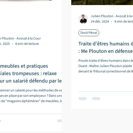
Julien Plouton - Avocat à la
24 déc. 2024
4 min de lec
Droit Pénal
n Plouton - Avocat à la Cour
Traite d'êtres humains 
c. 2025
4 min de lecture
: Me Plouton en défense
Procès traite d'êtres humains dans l
 meubles et pratiques
Ouest : Maître Julien Plouton plaide la
devant le Tribunal correctionnel de 
ales trompeuses : relaxe
ur un salarié défendu par le
amner un salarié pour les méthodes de vente
ses en place par son employeur ? Dans une
re de "magasins éphémères" de meubles, le
on a obtenu la relaxe totale d'un commercial,
absence d'élément intentionnel et matériel à