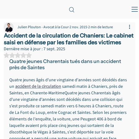
Julien Plouton - Avocat à la Cour
2 nov. 2015
2 min de lecture
Accident de la circulation de Chaniers: Le cabinet
saisi en défense par les familles des victimes
Dernière mise à jour :
7 sept. 2025
Noté NaN étoiles sur 5.
Quatre jeunes Charentais tués dans un accident 
près de Saintes
Quatre jeunes âgés d'une vingtaine d'années sont décédés dans 
un 
accident de la circulation
 samedi matin à Chaniers, près de 
Saintes, en Charente-MaritimeQuatre jeunes Charentais âgés 
d'une vingtaine d'années sont décédés dans une collision qui 
s'est produite ce samedi matin vers 6 heures à Chaniers, route 
de La Font du Loup, entre Cognac et Saintes. Selon les premiers 
éléments de l'enquête, la voiture, une Peugeot 406 à bord de 
laquelle avaient pris place cinq jeunes qui sortaient de la 
discothèque le Végas à Saintes, s'est déportée sur la voie 
opposée et a percuté une autre voiture qui arrivait en face.