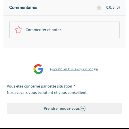
0.0/5 (0)
Commentaires
Commenter et noter...
Homicide involontaire routier dans les
Landes : dix-huit mois de sursis simple
sans suspension de permis au Tribunal
4,6/5 étoiles (190 avis) sur Google
correctionnel de Mont-de-Marsan
Vous êtes concerné par cette situation ?
Nos avocats vous écoutent et vous conseillent.
Prendre rendez-vous