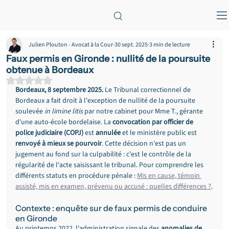
Julien Plouton - Avocat à la Cour
30 sept. 2025
3 min de lecture
Faux permis en Gironde : nullité de la poursuite
obtenue à Bordeaux
Noté NaN étoiles sur 5.
Bordeaux, 8 septembre 2025.
 Le Tribunal correctionnel de 
Bordeaux a fait droit à l'exception de nullité de la poursuite 
soulevée 
in limine litis
 par notre cabinet pour Mme T., gérante 
d'une auto-école bordelaise. La 
convocation par officier de 
police judiciaire (COPJ)
 est 
annulée
 et le ministère public est 
renvoyé à mieux se pourvoir
. Cette décision n'est pas un 
jugement au fond sur la culpabilité : c'est le contrôle de la 
régularité de l'acte saisissant le tribunal. Pour comprendre les 
différents statuts en procédure pénale : 
Mis en cause, témoin 
assisté, mis en examen, prévenu ou accusé : quelles différences ?
.
Contexte : enquête sur de faux permis de conduire 
en Gironde
Au printemps 2022, l'administration signale des 
anomalies de 