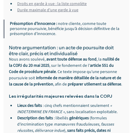
Droits en garde à vue : la liste complète
Durée maximale d'une garde à vue
Présomption d’innocence :
 notre cliente, comme toute 
personne poursuivie, bénéficie jusqu’à décision définitive de la 
présomption d’innocence.
Notre argumentation : un acte de poursuite doit 
être clair, précis et individualisé
Nous avons soulevé, 
avant toute défense au fond
, la 
nullité de 
la COPJ du 20 mai 2025
, sur le fondement de l'
article 551 du 
Code de procédure pénale
. Ce texte impose qu'une personne 
poursuivie soit 
informée de manière détaillée de la nature et de 
la cause de la prévention
, afin de 
préparer utilement sa défense
.
Les irrégularités majeures relevées dans la COPJ
Lieux des faits
 : cinq chefs mentionnaient seulement 
« 
INDETERMINE EN FRANCE »
, sans localisation exploitable.
Description des faits
 : libellés 
génériques
 (formules 
d'incrimination type 
manœuvres frauduleuses
, 
fausses 
réussites
, 
délivrance indue
), 
sans faits précis, dates ni 