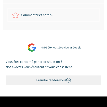
Commenter et noter...
Homicide involontaire routier dans les
Landes : dix-huit mois de sursis simple
sans suspension de permis au Tribunal
4,6/5 étoiles (190 avis) sur Google
correctionnel de Mont-de-Marsan
Vous êtes concerné par cette situation ?
Nos avocats vous écoutent et vous conseillent.
Prendre rendez-vous